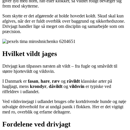
giver lyd med horn, råb eller klokker, så vildtet roligt bevæger sig
frem mod skytterne.
Som skytte er det afgørende at holde hovedet koldt. Skud skal kun
afgives, når der er fuldt overblik over baggrund og sikkerhedszone.
Drivjagt handler lige så meget om disciplin og samarbejde som om
præcision.
Hvilket vildt jages
Drivjagt kan tilpasses næsten alt vildt – fra fugle og småvildt til
større hjortevildt og vildsvin.
I Danmark er
fasan
,
hare
,
ræv
og
råvildt
klassiske arter på
hagljagt, mens
krondyr
,
dåvildt
og
vildsvin
er typiske ved
riffeldrev i udlandet.
Ved vildsvinejagt i udlandet bruges ofte kortdrivende hunde og nøje
udvalgte driverhold for at undgå panik i flokken. Her er det vigtigt
med ro, overblik og erfarne deltagere.
Fordelene ved drivjagt