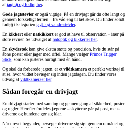
af
jagttøj og fodtøj her
.
Gode jagtstøvler
er også vigtige. På en drivjagt går du ofte langt og
gennem forskelligt terræn – fra våd eng til tæt skov. Du finder solidt
fodtøj i kategorien
jagt- og vandrestøvler
.
En
kikkert
eller
natkikkert
er god at have til observation – især på
store revirer. Se udvalget af
natoptik og kikkerter her
.
En
skydestok
kan give ekstra støtte og præcision, hvis du står på
åbne poster eller jager med riffel. Mange vælger
Primos Trigger
Stick
, som kan justeres hurtigt med én hånd.
Og skal du forberede jagten, er et
vildtkamera
et perfekt værktøj til
at se, hvor vildtet bevæger sig inden jagtdagen. Du finder vores
udvalg af
vildtkameraer her
.
Sådan foregår en drivjagt
En drivjagt starter med samling og gennemgang af sikkerhed, poster
og regler. Herefter fordeles jægerne – skytterne går på post, mens
driverne og hundene gør sig klar.
Når drevet begynder, bevæger driverne sig støt gennem området og