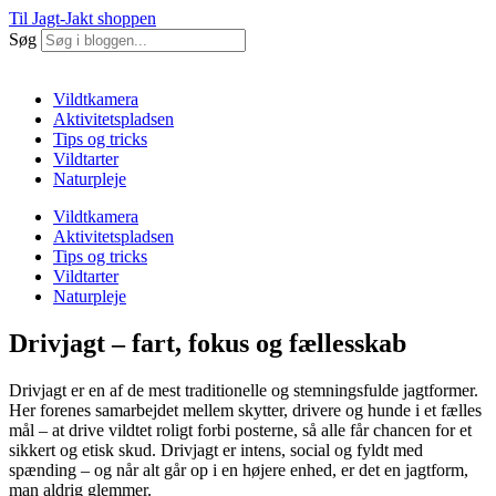
Til Jagt-Jakt shoppen
Søg
Vildtkamera
Aktivitetspladsen
Tips og tricks
Vildtarter
Naturpleje
Vildtkamera
Aktivitetspladsen
Tips og tricks
Vildtarter
Naturpleje
Drivjagt – fart, fokus og fællesskab
Drivjagt er en af de mest traditionelle og stemningsfulde jagtformer.
Her forenes samarbejdet mellem skytter, drivere og hunde i et fælles
mål – at drive vildtet roligt forbi posterne, så alle får chancen for et
sikkert og etisk skud. Drivjagt er intens, social og fyldt med
spænding – og når alt går op i en højere enhed, er det en jagtform,
man aldrig glemmer.