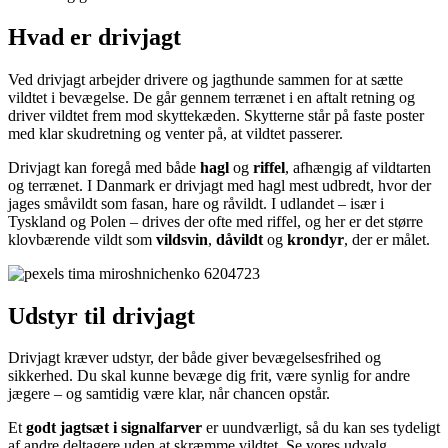
Hvad er drivjagt
Ved drivjagt arbejder drivere og jagthunde sammen for at sætte
vildtet i bevægelse. De går gennem terrænet i en aftalt retning og
driver vildtet frem mod skyttekæden. Skytterne står på faste poster
med klar skudretning og venter på, at vildtet passerer.
Drivjagt kan foregå med både
hagl
og
riffel
, afhængig af vildtarten
og terrænet. I Danmark er drivjagt med hagl mest udbredt, hvor der
jages småvildt som fasan, hare og råvildt. I udlandet – især i
Tyskland og Polen – drives der ofte med riffel, og her er det større
klovbærende vildt som
vildsvin
,
dåvildt
og
krondyr
, der er målet.
Udstyr til drivjagt
Drivjagt kræver udstyr, der både giver bevægelsesfrihed og
sikkerhed. Du skal kunne bevæge dig frit, være synlig for andre
jægere – og samtidig være klar, når chancen opstår.
Et
godt jagtsæt i signalfarver
er uundværligt, så du kan ses tydeligt
af andre deltagere uden at skræmme vildtet. Se vores udvalg