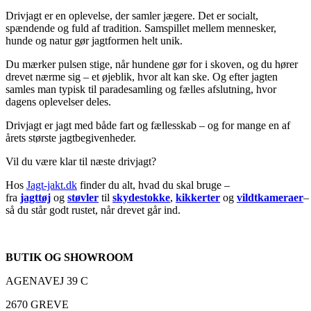
Drivjagt er en oplevelse, der samler jægere. Det er socialt,
spændende og fuld af tradition. Samspillet mellem mennesker,
hunde og natur gør jagtformen helt unik.
Du mærker pulsen stige, når hundene gør for i skoven, og du hører
drevet nærme sig – et øjeblik, hvor alt kan ske. Og efter jagten
samles man typisk til paradesamling og fælles afslutning, hvor
dagens oplevelser deles.
Drivjagt er jagt med både fart og fællesskab – og for mange en af
årets største jagtbegivenheder.
Vil du være klar til næste drivjagt?
Hos
Jagt-jakt.dk
finder du alt, hvad du skal bruge –
fra
jagttøj
og
støvler
til
skydestokke
,
kikkerter
og
vildtkameraer
–
så du står godt rustet, når drevet går ind.
BUTIK OG SHOWROOM
AGENAVEJ 39 C
2670 GREVE